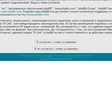
 правил подразумевает Ваше с ними согласие.
их”, “программное обеспечение phpBB”, “www.phpbb.com”, “phpBB Group”, “phpBB Tea
с
www.phpbb.com
. Разработчики phpBB осуществляют только техническю поддержку и 
ознакомиться на
http://www.phpbb.com/
.
ельного, нецензурного, порнографического характера, угроз и призывов к националь
ма “D-Link”, или международного законодательства. В случае размещения подобных 
ью сохраняются IP адреса всех сообщений. Вы соглашаетесь с тем, что администрация
ую тему на форуме. Как пользователь, Вы соглашаетесь с тем, что вся указанная Вам
гласия, администрация “D-Link” и phpBB не несут ответственности за действия хакер
Создано на основе
phpBB
® Forum Software © phpBB Group
Русская поддержка phpBB