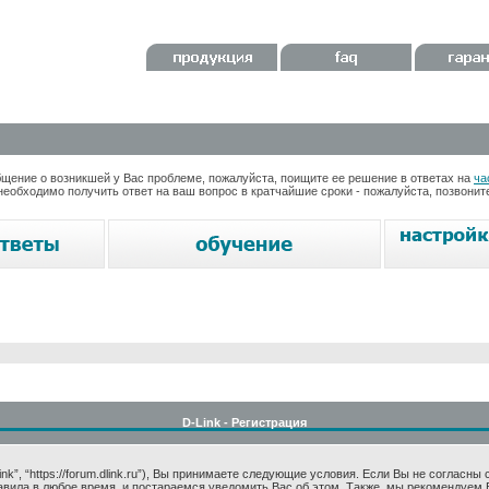
ение о возникшей у Вас проблеме, пожалуйста, поищите ее решение в ответах на
ча
необходимо получить ответ на ваш вопрос в кратчайшие сроки - пожалуйста, позвони
D-Link - Регистрация
k”, “https://forum.dlink.ru”), Вы принимаете следующие условия. Если Вы не согласны
авила в любое время, и постараемся уведомить Вас об этом. Также, мы рекомендуем 