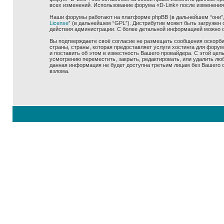
всех изменений. Использование форума «D-Link» после изменения
Наши форумы работают на платформе phpBB (в дальнейшем “они”, “
License
” (в дальнейшем “GPL”). Дистрибутив может быть загружен 
действия администрации. С более детальной информацией можно 
Вы подтверждаете своё согласие не размещать сообщения оскорбит
страны, страны, которая предоставляет услуги хостинга для фору
и поставить об этом в известность Вашего провайдера. С этой цел
усмотрению переместить, закрыть, редактировать, или удалить люб
данная информация не будет доступна третьим лицам без Вашего со
взлома.