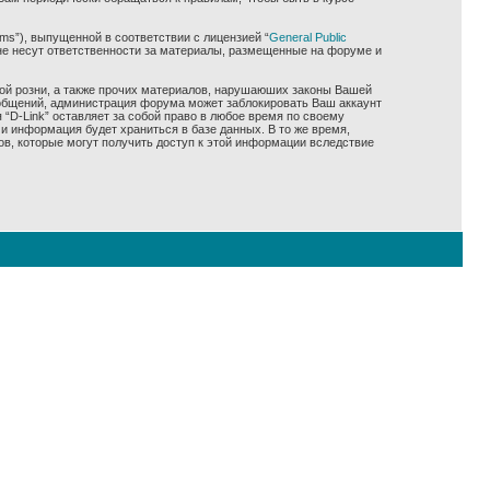
ms”), выпущенной в соответствии с лицензией “
General Public
не несут ответственности за материалы, размещенные на форуме и
ной розни, а также прочих материалов, нарушаюших законы Вашей
сообщений, администрация форума может заблокировать Ваш аккаунт
 “D-Link” оставляет за собой право в любое время по своему
и информация будет храниться в базе данных. В то же время,
ов, которые могут получить доступ к этой информации вследствие