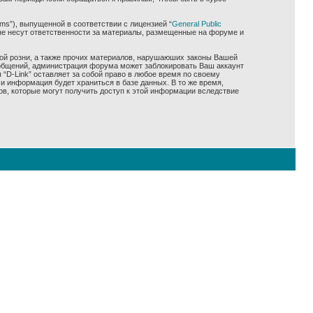
ms”), выпущенной в соответствии с лицензией “
General Public
не несут ответственности за материалы, размещенные на форуме и
ной розни, а также прочих материалов, нарушаюших законы Вашей
сообщений, администрация форума может заблокировать Ваш аккаунт
 “D-Link” оставляет за собой право в любое время по своему
и информация будет храниться в базе данных. В то же время,
ов, которые могут получить доступ к этой информации вследствие