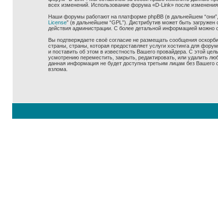
всех изменений. Использование форума «D-Link» после изменения
Наши форумы работают на платформе phpBB (в дальнейшем “они”, “
License
” (в дальнейшем “GPL”). Дистрибутив может быть загружен 
действия администрации. С более детальной информацией можно 
Вы подтверждаете своё согласие не размещать сообщения оскорбит
страны, страны, которая предоставляет услуги хостинга для фору
и поставить об этом в известность Вашего провайдера. С этой цел
усмотрению переместить, закрыть, редактировать, или удалить люб
данная информация не будет доступна третьим лицам без Вашего со
взлома.