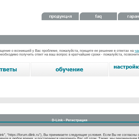
ение о возникшей у Вас проблеме, пожалуйста, поищите ее решение в ответах на
ча
необходимо получить ответ на ваш вопрос в кратчайшие сроки - пожалуйста, позвони
D-Link - Регистрация
k”, “https://forum.dlink.ru”), Вы принимаете следующие условия. Если Вы не согласны
авила в любое время, и постараемся уведомить Вас об этом. Также, мы рекомендуем 