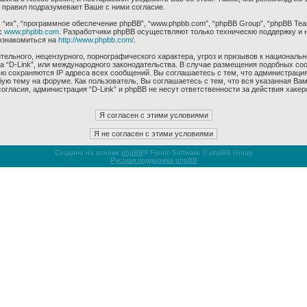
 правил подразумевает Ваше с ними согласие.
их”, “программное обеспечение phpBB”, “www.phpbb.com”, “phpBB Group”, “phpBB Tea
с
www.phpbb.com
. Разработчики phpBB осуществляют только техническю поддержку и 
ознакомиться на
http://www.phpbb.com/
.
ельного, нецензурного, порнографического характера, угроз и призывов к националь
ма “D-Link”, или международного законодательства. В случае размещения подобных 
ью сохраняются IP адреса всех сообщений. Вы соглашаетесь с тем, что администрация
ую тему на форуме. Как пользователь, Вы соглашаетесь с тем, что вся указанная Вам
гласия, администрация “D-Link” и phpBB не несут ответственности за действия хакер
Создано на основе
phpBB
® Forum Software © phpBB Group
Русская поддержка phpBB