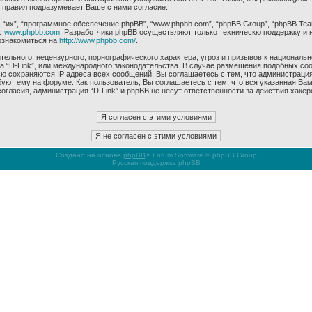
 правил подразумевает Ваше с ними согласие.
их”, “программное обеспечение phpBB”, “www.phpbb.com”, “phpBB Group”, “phpBB Tea
с
www.phpbb.com
. Разработчики phpBB осуществляют только техническю поддержку и 
ознакомиться на
http://www.phpbb.com/
.
ельного, нецензурного, порнографического характера, угроз и призывов к националь
ма “D-Link”, или международного законодательства. В случае размещения подобных 
ью сохраняются IP адреса всех сообщений. Вы соглашаетесь с тем, что администрация
ую тему на форуме. Как пользователь, Вы соглашаетесь с тем, что вся указанная Вам
гласия, администрация “D-Link” и phpBB не несут ответственности за действия хакер
Создано на основе
phpBB
® Forum Software © phpBB Group
Русская поддержка phpBB