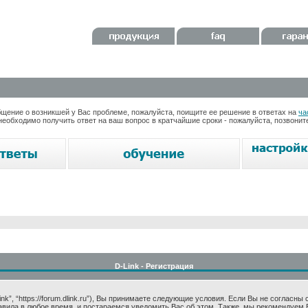
ение о возникшей у Вас проблеме, пожалуйста, поищите ее решение в ответах на
ча
необходимо получить ответ на ваш вопрос в кратчайшие сроки - пожалуйста, позвони
D-Link - Регистрация
k”, “https://forum.dlink.ru”), Вы принимаете следующие условия. Если Вы не согласны
авила в любое время, и постараемся уведомить Вас об этом. Также, мы рекомендуем 