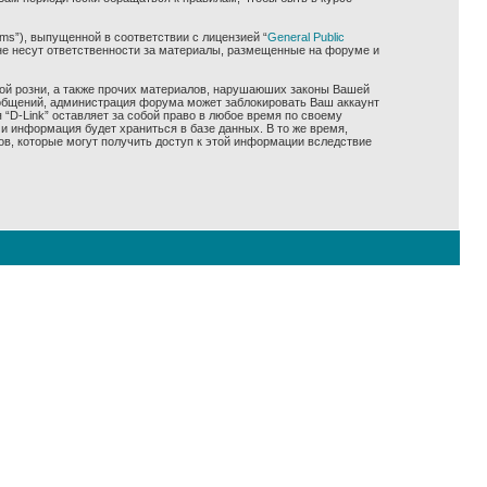
ms”), выпущенной в соответствии с лицензией “
General Public
не несут ответственности за материалы, размещенные на форуме и
ной розни, а также прочих материалов, нарушаюших законы Вашей
сообщений, администрация форума может заблокировать Ваш аккаунт
 “D-Link” оставляет за собой право в любое время по своему
и информация будет храниться в базе данных. В то же время,
ов, которые могут получить доступ к этой информации вследствие