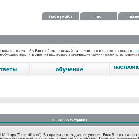
ение о возникшей у Вас проблеме, пожалуйста, поищите ее решение в ответах на
ча
необходимо получить ответ на ваш вопрос в кратчайшие сроки - пожалуйста, позвони
D-Link - Регистрация
k”, “https://forum.dlink.ru”), Вы принимаете следующие условия. Если Вы не согласны
авила в любое время, и постараемся уведомить Вас об этом. Также, мы рекомендуем 