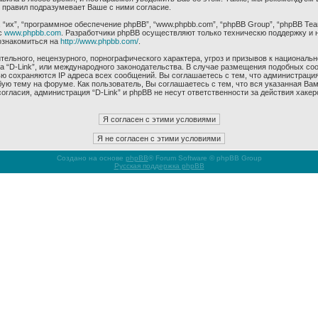
 правил подразумевает Ваше с ними согласие.
их”, “программное обеспечение phpBB”, “www.phpbb.com”, “phpBB Group”, “phpBB Tea
с
www.phpbb.com
. Разработчики phpBB осуществляют только техническю поддержку и 
ознакомиться на
http://www.phpbb.com/
.
ельного, нецензурного, порнографического характера, угроз и призывов к националь
ма “D-Link”, или международного законодательства. В случае размещения подобных 
ью сохраняются IP адреса всех сообщений. Вы соглашаетесь с тем, что администрация
ую тему на форуме. Как пользователь, Вы соглашаетесь с тем, что вся указанная Вам
гласия, администрация “D-Link” и phpBB не несут ответственности за действия хакер
Создано на основе
phpBB
® Forum Software © phpBB Group
Русская поддержка phpBB