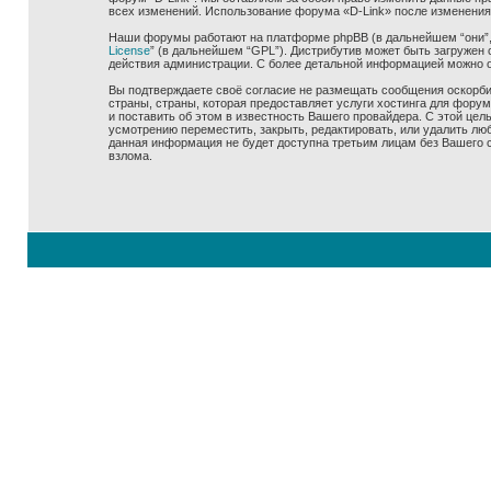
всех изменений. Использование форума «D-Link» после изменения
Наши форумы работают на платформе phpBB (в дальнейшем “они”, “
License
” (в дальнейшем “GPL”). Дистрибутив может быть загружен 
действия администрации. С более детальной информацией можно 
Вы подтверждаете своё согласие не размещать сообщения оскорбит
страны, страны, которая предоставляет услуги хостинга для фору
и поставить об этом в известность Вашего провайдера. С этой цел
усмотрению переместить, закрыть, редактировать, или удалить люб
данная информация не будет доступна третьим лицам без Вашего со
взлома.