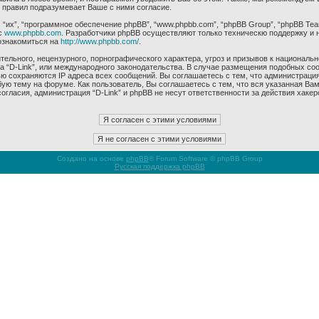
 правил подразумевает Ваше с ними согласие.
их”, “программное обеспечение phpBB”, “www.phpbb.com”, “phpBB Group”, “phpBB Tea
с
www.phpbb.com
. Разработчики phpBB осуществляют только техническю поддержку и 
ознакомиться на
http://www.phpbb.com/
.
ельного, нецензурного, порнографического характера, угроз и призывов к националь
ма “D-Link”, или международного законодательства. В случае размещения подобных 
ью сохраняются IP адреса всех сообщений. Вы соглашаетесь с тем, что администрация
ую тему на форуме. Как пользователь, Вы соглашаетесь с тем, что вся указанная Вам
гласия, администрация “D-Link” и phpBB не несут ответственности за действия хакер
Создано на основе
phpBB
® Forum Software © phpBB Group
Русская поддержка phpBB