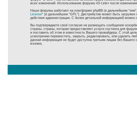
всех изменений. Использование форума «D-Link» после изменения
Наши форумы работают на платформе phpBB (в дальнейшем “они”, “
License
” (в дальнейшем “GPL”). Дистрибутив может быть загружен 
действия администрации. С более детальной информацией можно 
Вы подтверждаете своё согласие не размещать сообщения оскорбит
страны, страны, которая предоставляет услуги хостинга для фору
и поставить об этом в известность Вашего провайдера. С этой цел
усмотрению переместить, закрыть, редактировать, или удалить люб
данная информация не будет доступна третьим лицам без Вашего со
взлома.