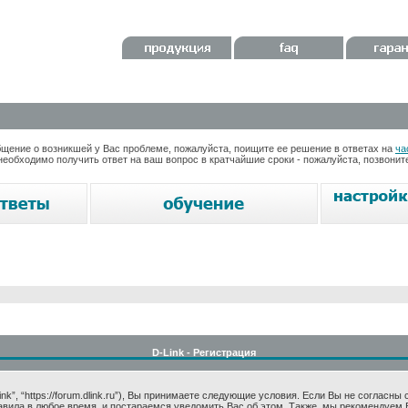
ение о возникшей у Вас проблеме, пожалуйста, поищите ее решение в ответах на
ча
необходимо получить ответ на ваш вопрос в кратчайшие сроки - пожалуйста, позвони
D-Link - Регистрация
k”, “https://forum.dlink.ru”), Вы принимаете следующие условия. Если Вы не согласны
авила в любое время, и постараемся уведомить Вас об этом. Также, мы рекомендуем 