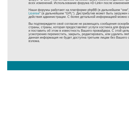
всех изменений. Использование форума «D-Link» после изменения
Наши форумы работают на платформе phpBB (в дальнейшем “они”, “
License
” (в дальнейшем “GPL”). Дистрибутив может быть загружен 
действия администрации. С более детальной информацией можно 
Вы подтверждаете своё согласие не размещать сообщения оскорбит
страны, страны, которая предоставляет услуги хостинга для фору
и поставить об этом в известность Вашего провайдера. С этой цел
усмотрению переместить, закрыть, редактировать, или удалить люб
данная информация не будет доступна третьим лицам без Вашего со
взлома.