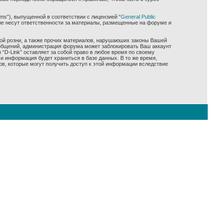
ms”), выпущенной в соответствии с лицензией “
General Public
не несут ответственности за материалы, размещенные на форуме и
ной розни, а также прочих материалов, нарушаюших законы Вашей
сообщений, администрация форума может заблокировать Ваш аккаунт
 “D-Link” оставляет за собой право в любое время по своему
и информация будет храниться в базе данных. В то же время,
ов, которые могут получить доступ к этой информации вследствие