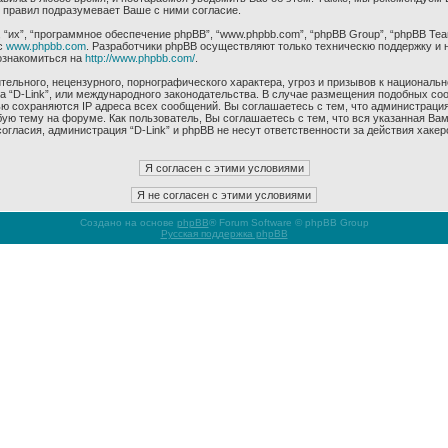
 правил подразумевает Ваше с ними согласие.
их”, “программное обеспечение phpBB”, “www.phpbb.com”, “phpBB Group”, “phpBB Tea
с
www.phpbb.com
. Разработчики phpBB осуществляют только техническю поддержку и 
ознакомиться на
http://www.phpbb.com/
.
ельного, нецензурного, порнографического характера, угроз и призывов к националь
ма “D-Link”, или международного законодательства. В случае размещения подобных 
ью сохраняются IP адреса всех сообщений. Вы соглашаетесь с тем, что администрация
ую тему на форуме. Как пользователь, Вы соглашаетесь с тем, что вся указанная Вам
гласия, администрация “D-Link” и phpBB не несут ответственности за действия хакер
Создано на основе
phpBB
® Forum Software © phpBB Group
Русская поддержка phpBB