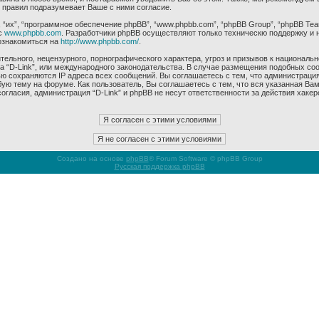
 правил подразумевает Ваше с ними согласие.
их”, “программное обеспечение phpBB”, “www.phpbb.com”, “phpBB Group”, “phpBB Tea
с
www.phpbb.com
. Разработчики phpBB осуществляют только техническю поддержку и 
ознакомиться на
http://www.phpbb.com/
.
ельного, нецензурного, порнографического характера, угроз и призывов к националь
ма “D-Link”, или международного законодательства. В случае размещения подобных 
ью сохраняются IP адреса всех сообщений. Вы соглашаетесь с тем, что администрация
ую тему на форуме. Как пользователь, Вы соглашаетесь с тем, что вся указанная Вам
гласия, администрация “D-Link” и phpBB не несут ответственности за действия хакер
Создано на основе
phpBB
® Forum Software © phpBB Group
Русская поддержка phpBB