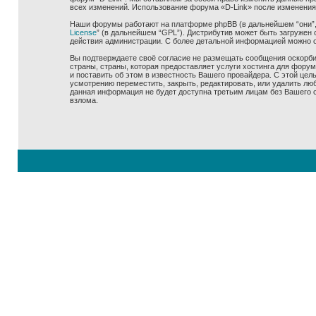
всех изменений. Использование форума «D-Link» после изменения
Наши форумы работают на платформе phpBB (в дальнейшем “они”, “
License
” (в дальнейшем “GPL”). Дистрибутив может быть загружен 
действия администрации. С более детальной информацией можно 
Вы подтверждаете своё согласие не размещать сообщения оскорбит
страны, страны, которая предоставляет услуги хостинга для фору
и поставить об этом в известность Вашего провайдера. С этой цел
усмотрению переместить, закрыть, редактировать, или удалить люб
данная информация не будет доступна третьим лицам без Вашего со
взлома.