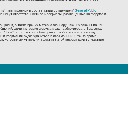
ms”), выпущенной в соответствии с лицензией “
General Public
не несут ответственности за материалы, размещенные на форуме и
ной розни, а также прочих материалов, нарушаюших законы Вашей
сообщений, администрация форума может заблокировать Ваш аккаунт
 “D-Link” оставляет за собой право в любое время по своему
и информация будет храниться в базе данных. В то же время,
ов, которые могут получить доступ к этой информации вследствие