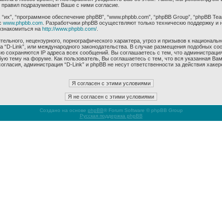
 правил подразумевает Ваше с ними согласие.
их”, “программное обеспечение phpBB”, “www.phpbb.com”, “phpBB Group”, “phpBB Tea
с
www.phpbb.com
. Разработчики phpBB осуществляют только техническю поддержку и 
ознакомиться на
http://www.phpbb.com/
.
ельного, нецензурного, порнографического характера, угроз и призывов к националь
ма “D-Link”, или международного законодательства. В случае размещения подобных 
ью сохраняются IP адреса всех сообщений. Вы соглашаетесь с тем, что администрация
ую тему на форуме. Как пользователь, Вы соглашаетесь с тем, что вся указанная Вам
гласия, администрация “D-Link” и phpBB не несут ответственности за действия хакер
Создано на основе
phpBB
® Forum Software © phpBB Group
Русская поддержка phpBB