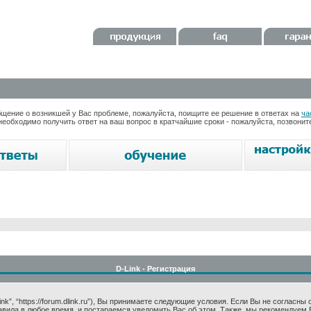
ение о возникшей у Вас проблеме, пожалуйста, поищите ее решение в ответах на
ча
необходимо получить ответ на ваш вопрос в кратчайшие сроки - пожалуйста, позвони
D-Link - Регистрация
k”, “https://forum.dlink.ru”), Вы принимаете следующие условия. Если Вы не согласны
авила в любое время, и постараемся уведомить Вас об этом. Также, мы рекомендуем 