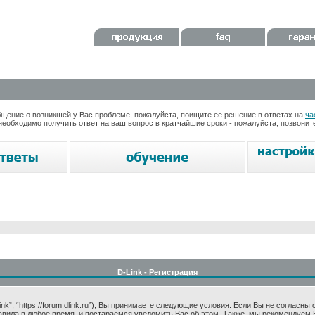
ение о возникшей у Вас проблеме, пожалуйста, поищите ее решение в ответах на
ча
необходимо получить ответ на ваш вопрос в кратчайшие сроки - пожалуйста, позвони
D-Link - Регистрация
k”, “https://forum.dlink.ru”), Вы принимаете следующие условия. Если Вы не согласны
авила в любое время, и постараемся уведомить Вас об этом. Также, мы рекомендуем 