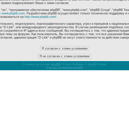
 правил подразумевает Ваше с ними согласие.
их”, “программное обеспечение phpBB”, “www.phpbb.com”, “phpBB Group”, “phpBB Tea
с
www.phpbb.com
. Разработчики phpBB осуществляют только техническю поддержку и 
ознакомиться на
http://www.phpbb.com/
.
ельного, нецензурного, порнографического характера, угроз и призывов к националь
ма “D-Link”, или международного законодательства. В случае размещения подобных 
ью сохраняются IP адреса всех сообщений. Вы соглашаетесь с тем, что администрация
ую тему на форуме. Как пользователь, Вы соглашаетесь с тем, что вся указанная Вам
гласия, администрация “D-Link” и phpBB не несут ответственности за действия хакер
Создано на основе
phpBB
® Forum Software © phpBB Group
Русская поддержка phpBB