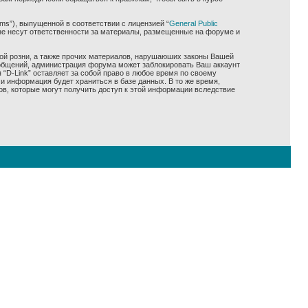
ms”), выпущенной в соответствии с лицензией “
General Public
не несут ответственности за материалы, размещенные на форуме и
ной розни, а также прочих материалов, нарушаюших законы Вашей
сообщений, администрация форума может заблокировать Ваш аккаунт
 “D-Link” оставляет за собой право в любое время по своему
и информация будет храниться в базе данных. В то же время,
ов, которые могут получить доступ к этой информации вследствие