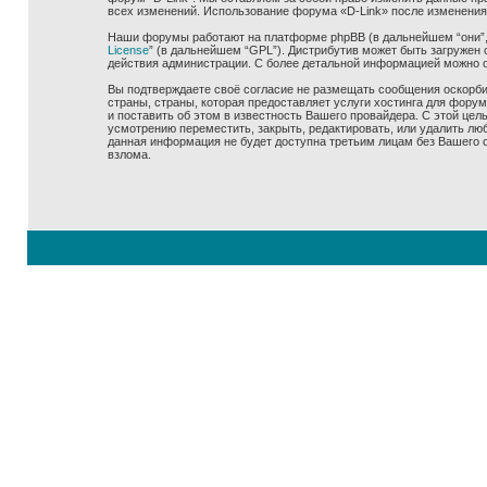
всех изменений. Использование форума «D-Link» после изменения
Наши форумы работают на платформе phpBB (в дальнейшем “они”, “
License
” (в дальнейшем “GPL”). Дистрибутив может быть загружен 
действия администрации. С более детальной информацией можно 
Вы подтверждаете своё согласие не размещать сообщения оскорбит
страны, страны, которая предоставляет услуги хостинга для фору
и поставить об этом в известность Вашего провайдера. С этой цел
усмотрению переместить, закрыть, редактировать, или удалить люб
данная информация не будет доступна третьим лицам без Вашего со
взлома.