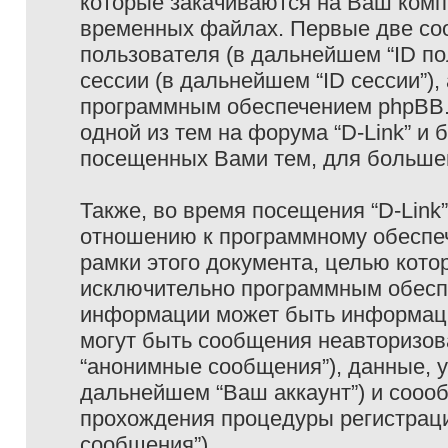
которые закачиваются на Ваш комп
временных файлах. Первые две coo
пользователя (в дальнейшем “ID п
сессии (в дальнейшем “ID сессии”)
программным обеспечением phpBB. 
одной из тем на форума “D-Link” и 
посещенных Вами тем, для большег
Также, во время посещения “D-Link
отношению к программному обеспеч
рамки этого документа, целью кото
исключительно программным обесп
информации может быть информаци
могут быть сообщения неавторизо
“анонимные сообщения”), данные, ук
дальнейшем “Ваш аккаунт”) и сооо
прохождения процедуры регистраци
сообщения”).