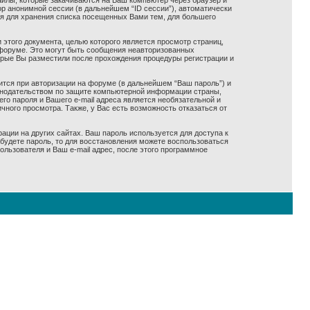
айлы, которые закачиваются на Ваш компьютер через браузер и
р анонимной сессии (в дальнейшем “ID сессии”), автоматически
ся для хранения списка посещенных Вами тем, для большего
 этого документа, целью которого является просмотр страниц,
форуме. Это могут быть сообщения неавторизованных
оорые Вы разместили после прохождения процедуры регистрации и
ится при авторизации на форуме (в дальнейшем “Ваш пароль”) и
конодательством по защите компьютерной информации страны,
го пароля и Вашего e-mail адреса является необязательной и
ного просмотра. Также, у Вас есть возможность отказаться от
ации на других сайтах. Ваш пароль используется для доступа к
забудете пароль, то для восстановления можете воспользоваться
ьзователя и Ваш e-mail адрес, после этого программное