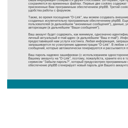
Ваша информация собирается двумя способами. Во-первых, при про
сохраняются во временных файлах. Первые две cookies содержат т
присвоенные Вам программным обеспечением phpBB. Третий cookie 
удобства работы с форумом.
Также, во время посещения “D-Link”, мы можем создавать внешние,
созданных исключительно программным обеспечением phpBB. Еще
пользователей (в дальнейшем “анонимные сообщения”), данные, ук
авторизации (в дальнейшем “Ваши сообщения”).
Ваш аккаунт будет содержать, как минимум, однозначно идентифиц
личный актуальный e-mail адрес (в дальнейшем “Ваш e-mail”). Ин
предоставившей нам услуги хостинга. Любая информация, запрашив
запрашивается по усмотрению администрации “D-Link”. В любом сл
сообщений, которые автоматически генерируются и рассылаются 
Ваш пароль надежно зашифрован (с использованием одностороннего
Вашему аккаунту на “D-Link”, поэтому, пожалуйста, храните его в 
сервисом “Забыли пароль?”, который предусмотрен программным о
обеспечение phpBB сгенерирует новый пароль для Вашего аккаунта 