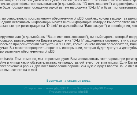
смотре “D-Link” создается определенное число cookies, это небольшие текстовые ф
олько идентификатор пользователя (в дальнейшем “ID пользователя”) и идентификато
будет создан при посещении одной из тем на форума “D-Link” и будет использовать
 по отношению к программному обеспечению phpBB, cookies, но они выходят за рамки
 одним источником информации может быть информация, которую Вы оставляете на 
азанные при регистрации на “D-Link” (в дальнейшем “Ваш аккаунт”) и соообщения, к
ируемое имя (в дальнейшем “Ваше имя пользователя”), личный пароль, который ввод
формация, размещенная на Вашем аккаунте на “D-Link” защищена в соответствии с за
аемая при регистрации аккаунта на “D-Link”, кроме Вашего имени пользователя, Ваше
учае, Вы можете определить перечень информации, которая будет доступна для публич
программным обеспечением phpBB.
 hash). Тем не менее, мы не рекомендуем Вам использовать этот пароль при регистр
тайне и ни при каких обстоятельствах не предоставляйте его третьим лицам. Если Вы 
беспечением phpBB. Для восстановления пароля Вам нужно будет ввести Ваше имя пол
и вышлет его на e-mail.
Вернуться на страницу входа
Создано на основе
phpBB
® Forum Software © phpBB Group
Русская поддержка phpBB