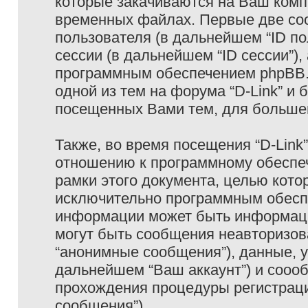
которые закачиваются на Ваш комп
временных файлах. Первые две coo
пользователя (в дальнейшем “ID п
сессии (в дальнейшем “ID сессии”)
программным обеспечением phpBB. 
одной из тем на форума “D-Link” и 
посещенных Вами тем, для большег
Также, во время посещения “D-Link
отношению к программному обеспеч
рамки этого документа, целью кото
исключительно программным обесп
информации может быть информаци
могут быть сообщения неавторизо
“анонимные сообщения”), данные, ук
дальнейшем “Ваш аккаунт”) и сооо
прохождения процедуры регистраци
сообщения”).