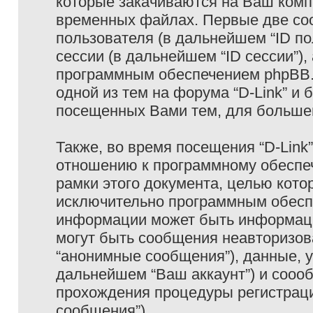
которые закачиваются на Ваш комп
временных файлах. Первые две coo
пользователя (в дальнейшем “ID п
сессии (в дальнейшем “ID сессии”)
программным обеспечением phpBB. 
одной из тем на форума “D-Link” и 
посещенных Вами тем, для большег
Также, во время посещения “D-Link
отношению к программному обеспеч
рамки этого документа, целью кото
исключительно программным обесп
информации может быть информаци
могут быть сообщения неавторизо
“анонимные сообщения”), данные, ук
дальнейшем “Ваш аккаунт”) и сооо
прохождения процедуры регистраци
сообщения”).