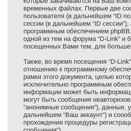
которые закачиваются на Ваш комп
временных файлах. Первые две coo
пользователя (в дальнейшем “ID п
сессии (в дальнейшем “ID сессии”)
программным обеспечением phpBB. 
одной из тем на форума “D-Link” и 
посещенных Вами тем, для большег
Также, во время посещения “D-Link
отношению к программному обеспеч
рамки этого документа, целью кото
исключительно программным обесп
информации может быть информаци
могут быть сообщения неавторизо
“анонимные сообщения”), данные, ук
дальнейшем “Ваш аккаунт”) и сооо
прохождения процедуры регистраци
сообщения”).