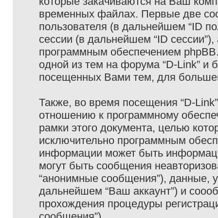
которые закачиваются на Ваш комп
временных файлах. Первые две coo
пользователя (в дальнейшем “ID п
сессии (в дальнейшем “ID сессии”)
программным обеспечением phpBB. 
одной из тем на форума “D-Link” и 
посещенных Вами тем, для большег
Также, во время посещения “D-Link
отношению к программному обеспеч
рамки этого документа, целью кото
исключительно программным обесп
информации может быть информаци
могут быть сообщения неавторизо
“анонимные сообщения”), данные, ук
дальнейшем “Ваш аккаунт”) и сооо
прохождения процедуры регистраци
сообщения”).