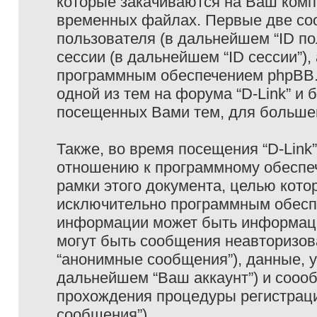
которые закачиваются на Ваш комп
временных файлах. Первые две coo
пользователя (в дальнейшем “ID п
сессии (в дальнейшем “ID сессии”)
программным обеспечением phpBB. 
одной из тем на форума “D-Link” и 
посещенных Вами тем, для большег
Также, во время посещения “D-Link
отношению к программному обеспеч
рамки этого документа, целью кото
исключительно программным обесп
информации может быть информаци
могут быть сообщения неавторизо
“анонимные сообщения”), данные, ук
дальнейшем “Ваш аккаунт”) и сооо
прохождения процедуры регистраци
сообщения”).