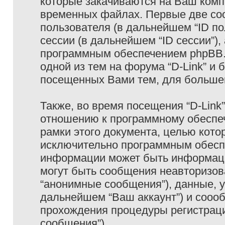
которые закачиваются на Ваш комп
временных файлах. Первые две coo
пользователя (в дальнейшем “ID п
сессии (в дальнейшем “ID сессии”)
программным обеспечением phpBB. 
одной из тем на форума “D-Link” и 
посещенных Вами тем, для большег
Также, во время посещения “D-Link
отношению к программному обеспеч
рамки этого документа, целью кото
исключительно программным обесп
информации может быть информаци
могут быть сообщения неавторизо
“анонимные сообщения”), данные, ук
дальнейшем “Ваш аккаунт”) и сооо
прохождения процедуры регистраци
сообщения”).