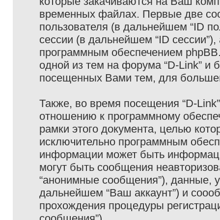
которые закачиваются на Ваш комп
временных файлах. Первые две coo
пользователя (в дальнейшем “ID п
сессии (в дальнейшем “ID сессии”)
программным обеспечением phpBB. 
одной из тем на форума “D-Link” и 
посещенных Вами тем, для большег
Также, во время посещения “D-Link
отношению к программному обеспеч
рамки этого документа, целью кото
исключительно программным обесп
информации может быть информаци
могут быть сообщения неавторизо
“анонимные сообщения”), данные, ук
дальнейшем “Ваш аккаунт”) и сооо
прохождения процедуры регистраци
сообщения”).