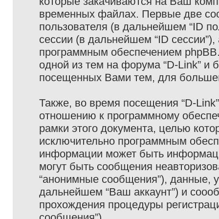
которые закачиваются на Ваш комп
временных файлах. Первые две coo
пользователя (в дальнейшем “ID п
сессии (в дальнейшем “ID сессии”)
программным обеспечением phpBB. 
одной из тем на форума “D-Link” и 
посещенных Вами тем, для большег
Также, во время посещения “D-Link
отношению к программному обеспеч
рамки этого документа, целью кото
исключительно программным обесп
информации может быть информаци
могут быть сообщения неавторизо
“анонимные сообщения”), данные, ук
дальнейшем “Ваш аккаунт”) и сооо
прохождения процедуры регистраци
сообщения”).