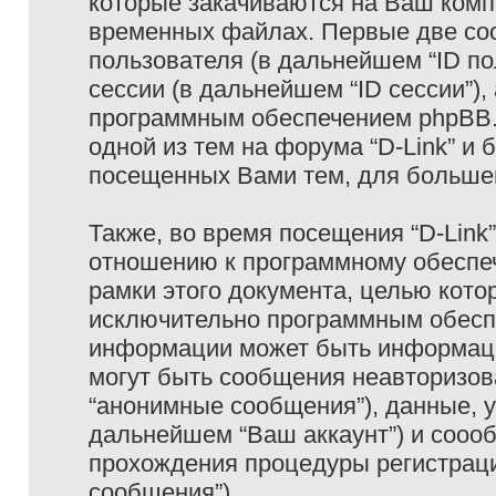
которые закачиваются на Ваш комп
временных файлах. Первые две coo
пользователя (в дальнейшем “ID п
сессии (в дальнейшем “ID сессии”)
программным обеспечением phpBB. 
одной из тем на форума “D-Link” и 
посещенных Вами тем, для большег
Также, во время посещения “D-Link
отношению к программному обеспеч
рамки этого документа, целью кото
исключительно программным обесп
информации может быть информаци
могут быть сообщения неавторизо
“анонимные сообщения”), данные, ук
дальнейшем “Ваш аккаунт”) и сооо
прохождения процедуры регистраци
сообщения”).