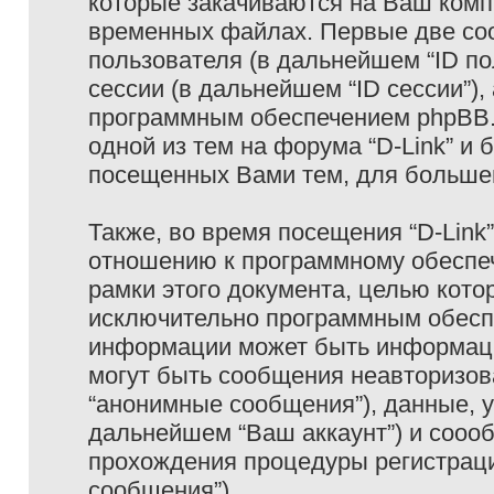
которые закачиваются на Ваш комп
временных файлах. Первые две coo
пользователя (в дальнейшем “ID п
сессии (в дальнейшем “ID сессии”)
программным обеспечением phpBB. 
одной из тем на форума “D-Link” и 
посещенных Вами тем, для большег
Также, во время посещения “D-Link
отношению к программному обеспеч
рамки этого документа, целью кото
исключительно программным обесп
информации может быть информаци
могут быть сообщения неавторизо
“анонимные сообщения”), данные, ук
дальнейшем “Ваш аккаунт”) и сооо
прохождения процедуры регистраци
сообщения”).