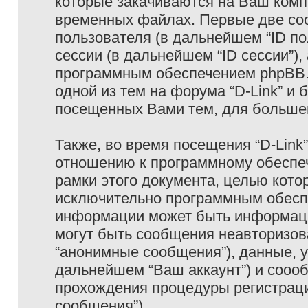
которые закачиваются на Ваш комп
временных файлах. Первые две coo
пользователя (в дальнейшем “ID п
сессии (в дальнейшем “ID сессии”)
программным обеспечением phpBB. 
одной из тем на форума “D-Link” и 
посещенных Вами тем, для большег
Также, во время посещения “D-Link
отношению к программному обеспеч
рамки этого документа, целью кото
исключительно программным обесп
информации может быть информаци
могут быть сообщения неавторизо
“анонимные сообщения”), данные, ук
дальнейшем “Ваш аккаунт”) и сооо
прохождения процедуры регистраци
сообщения”).