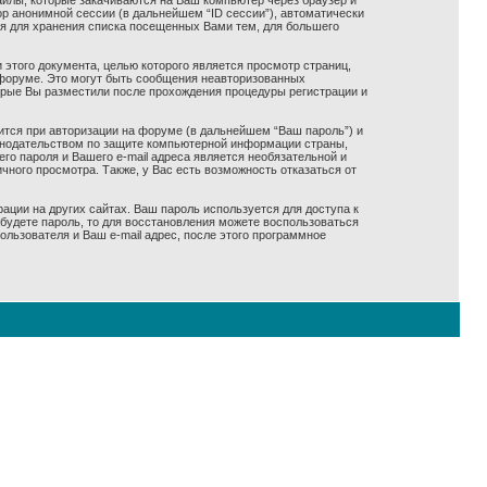
айлы, которые закачиваются на Ваш компьютер через браузер и
р анонимной сессии (в дальнейшем “ID сессии”), автоматически
ся для хранения списка посещенных Вами тем, для большего
 этого документа, целью которого является просмотр страниц,
форуме. Это могут быть сообщения неавторизованных
оорые Вы разместили после прохождения процедуры регистрации и
ится при авторизации на форуме (в дальнейшем “Ваш пароль”) и
конодательством по защите компьютерной информации страны,
го пароля и Вашего e-mail адреса является необязательной и
ного просмотра. Также, у Вас есть возможность отказаться от
ации на других сайтах. Ваш пароль используется для доступа к
забудете пароль, то для восстановления можете воспользоваться
ьзователя и Ваш e-mail адрес, после этого программное