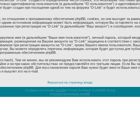
смотре “D-Link” создается определенное число cookies, это небольшие текстовые ф
олько идентификатор пользователя (в дальнейшем “ID пользователя”) и идентификато
будет создан при посещении одной из тем на форума “D-Link” и будет использовать
 по отношению к программному обеспечению phpBB, cookies, но они выходят за рамки
 одним источником информации может быть информация, которую Вы оставляете на 
азанные при регистрации на “D-Link” (в дальнейшем “Ваш аккаунт”) и соообщения, к
ируемое имя (в дальнейшем “Ваше имя пользователя”), личный пароль, который ввод
формация, размещенная на Вашем аккаунте на “D-Link” защищена в соответствии с за
аемая при регистрации аккаунта на “D-Link”, кроме Вашего имени пользователя, Ваше
учае, Вы можете определить перечень информации, которая будет доступна для публич
программным обеспечением phpBB.
 hash). Тем не менее, мы не рекомендуем Вам использовать этот пароль при регистр
тайне и ни при каких обстоятельствах не предоставляйте его третьим лицам. Если Вы 
беспечением phpBB. Для восстановления пароля Вам нужно будет ввести Ваше имя пол
и вышлет его на e-mail.
Вернуться на страницу входа
Создано на основе
phpBB
® Forum Software © phpBB Group
Русская поддержка phpBB