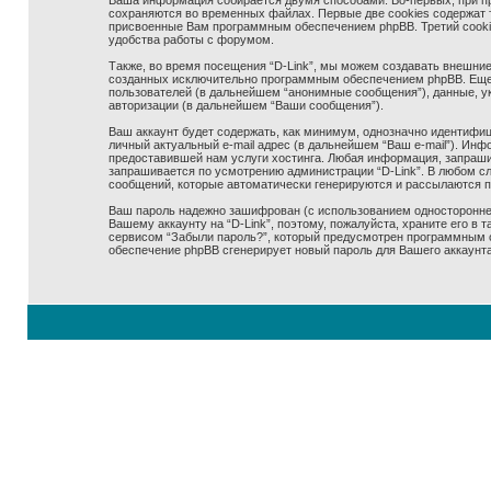
Ваша информация собирается двумя способами. Во-первых, при про
сохраняются во временных файлах. Первые две cookies содержат т
присвоенные Вам программным обеспечением phpBB. Третий cookie 
удобства работы с форумом.
Также, во время посещения “D-Link”, мы можем создавать внешние,
созданных исключительно программным обеспечением phpBB. Еще
пользователей (в дальнейшем “анонимные сообщения”), данные, ук
авторизации (в дальнейшем “Ваши сообщения”).
Ваш аккаунт будет содержать, как минимум, однозначно идентифиц
личный актуальный e-mail адрес (в дальнейшем “Ваш e-mail”). Ин
предоставившей нам услуги хостинга. Любая информация, запрашив
запрашивается по усмотрению администрации “D-Link”. В любом сл
сообщений, которые автоматически генерируются и рассылаются 
Ваш пароль надежно зашифрован (с использованием одностороннего
Вашему аккаунту на “D-Link”, поэтому, пожалуйста, храните его в 
сервисом “Забыли пароль?”, который предусмотрен программным о
обеспечение phpBB сгенерирует новый пароль для Вашего аккаунта 