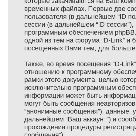
которые закачиваются на Ваш комп
временных файлах. Первые две coo
пользователя (в дальнейшем “ID п
сессии (в дальнейшем “ID сессии”)
программным обеспечением phpBB. 
одной из тем на форума “D-Link” и 
посещенных Вами тем, для большег
Также, во время посещения “D-Link
отношению к программному обеспеч
рамки этого документа, целью кото
исключительно программным обесп
информации может быть информаци
могут быть сообщения неавторизо
“анонимные сообщения”), данные, ук
дальнейшем “Ваш аккаунт”) и сооо
прохождения процедуры регистраци
сообщения”).