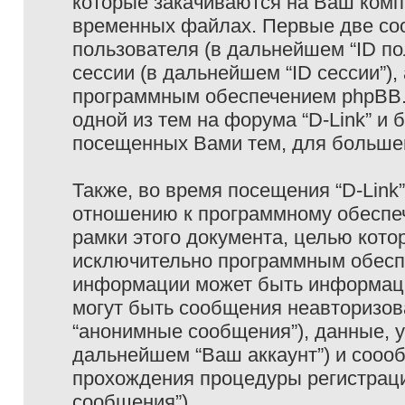
которые закачиваются на Ваш комп
временных файлах. Первые две coo
пользователя (в дальнейшем “ID п
сессии (в дальнейшем “ID сессии”)
программным обеспечением phpBB. 
одной из тем на форума “D-Link” и 
посещенных Вами тем, для большег
Также, во время посещения “D-Link
отношению к программному обеспеч
рамки этого документа, целью кото
исключительно программным обесп
информации может быть информаци
могут быть сообщения неавторизо
“анонимные сообщения”), данные, ук
дальнейшем “Ваш аккаунт”) и сооо
прохождения процедуры регистраци
сообщения”).