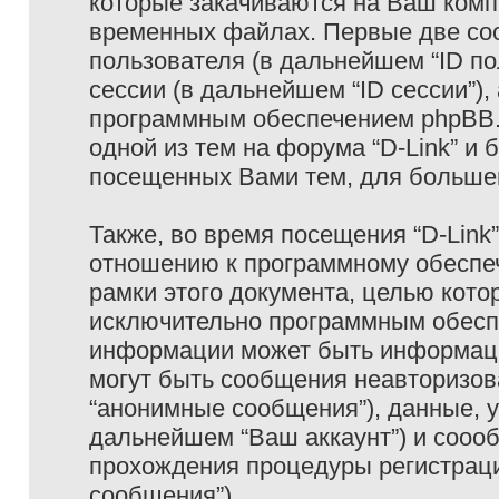
которые закачиваются на Ваш комп
временных файлах. Первые две coo
пользователя (в дальнейшем “ID п
сессии (в дальнейшем “ID сессии”)
программным обеспечением phpBB. 
одной из тем на форума “D-Link” и 
посещенных Вами тем, для большег
Также, во время посещения “D-Link
отношению к программному обеспеч
рамки этого документа, целью кото
исключительно программным обесп
информации может быть информаци
могут быть сообщения неавторизо
“анонимные сообщения”), данные, ук
дальнейшем “Ваш аккаунт”) и сооо
прохождения процедуры регистраци
сообщения”).