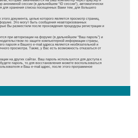
айлы, которые закачиваются на Ваш компьютер через браузер и
р анонимной сессии (в дальнейшем “ID сессии”), автоматически
ся для хранения списка посещенных Вами тем, для большего
 этого документа, целью которого является просмотр страниц,
форуме. Это могут быть сообщения неавторизованных
оорые Вы разместили после прохождения процедуры регистрации и
ится при авторизации на форуме (в дальнейшем “Ваш пароль”) и
конодательством по защите компьютерной информации страны,
го пароля и Вашего e-mail адреса является необязательной и
ного просмотра. Также, у Вас есть возможность отказаться от
ации на других сайтах. Ваш пароль используется для доступа к
забудете пароль, то для восстановления можете воспользоваться
ьзователя и Ваш e-mail адрес, после этого программное