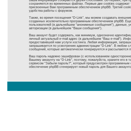
Ваша информация собирается двумя способами. Во-первых, при про
сохраняются во временных файлах. Первые две cookies содержат т
присвоенные Вам программным обеспечением phpBB. Третий cookie 
удобства работы с форумом.
Также, во время посещения “D-Link”, мы можем создавать внешние,
созданных исключительно программным обеспечением phpBB. Еще
пользователей (в дальнейшем “анонимные сообщения”), данные, ук
авторизации (в дальнейшем “Ваши сообщения”).
Ваш аккаунт будет содержать, как минимум, однозначно идентифиц
личный актуальный e-mail адрес (в дальнейшем “Ваш e-mail”). Ин
предоставившей нам услуги хостинга. Любая информация, запрашив
запрашивается по усмотрению администрации “D-Link”. В любом сл
сообщений, которые автоматически генерируются и рассылаются 
Ваш пароль надежно зашифрован (с использованием одностороннего
Вашему аккаунту на “D-Link”, поэтому, пожалуйста, храните его в 
сервисом “Забыли пароль?”, который предусмотрен программным о
обеспечение phpBB сгенерирует новый пароль для Вашего аккаунта 