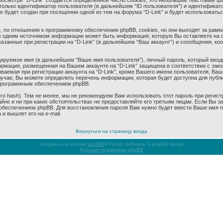
смотре “D-Link” создается определенное число cookies, это небольшие текстовые ф
олько идентификатор пользователя (в дальнейшем “ID пользователя”) и идентификато
будет создан при посещении одной из тем на форума “D-Link” и будет использовать
 по отношению к программному обеспечению phpBB, cookies, но они выходят за рамки
 одним источником информации может быть информация, которую Вы оставляете на 
азанные при регистрации на “D-Link” (в дальнейшем “Ваш аккаунт”) и соообщения, к
ируемое имя (в дальнейшем “Ваше имя пользователя”), личный пароль, который ввод
формация, размещенная на Вашем аккаунте на “D-Link” защищена в соответствии с за
аемая при регистрации аккаунта на “D-Link”, кроме Вашего имени пользователя, Ваше
учае, Вы можете определить перечень информации, которая будет доступна для публич
программным обеспечением phpBB.
 hash). Тем не менее, мы не рекомендуем Вам использовать этот пароль при регистр
тайне и ни при каких обстоятельствах не предоставляйте его третьим лицам. Если Вы 
беспечением phpBB. Для восстановления пароля Вам нужно будет ввести Ваше имя пол
и вышлет его на e-mail.
Вернуться на страницу входа
Создано на основе
phpBB
® Forum Software © phpBB Group
Русская поддержка phpBB