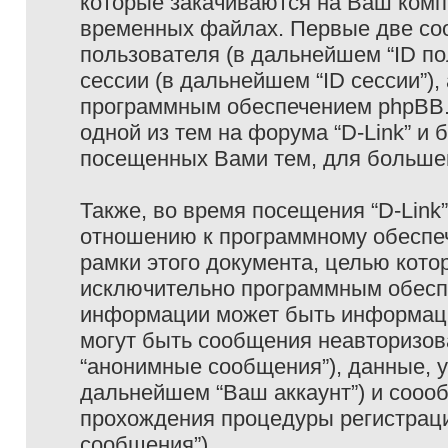
которые закачиваются на Ваш комп
временных файлах. Первые две coo
пользователя (в дальнейшем “ID п
сессии (в дальнейшем “ID сессии”)
программным обеспечением phpBB. 
одной из тем на форума “D-Link” и 
посещенных Вами тем, для большег
Также, во время посещения “D-Link
отношению к программному обеспеч
рамки этого документа, целью кото
исключительно программным обесп
информации может быть информаци
могут быть сообщения неавторизо
“анонимные сообщения”), данные, ук
дальнейшем “Ваш аккаунт”) и сооо
прохождения процедуры регистраци
сообщения”).