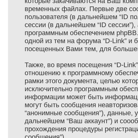
которые закачиваются на Ваш комп
временных файлах. Первые две coo
пользователя (в дальнейшем “ID п
сессии (в дальнейшем “ID сессии”)
программным обеспечением phpBB. 
одной из тем на форума “D-Link” и 
посещенных Вами тем, для большег
Также, во время посещения “D-Link
отношению к программному обеспеч
рамки этого документа, целью кото
исключительно программным обесп
информации может быть информаци
могут быть сообщения неавторизо
“анонимные сообщения”), данные, ук
дальнейшем “Ваш аккаунт”) и сооо
прохождения процедуры регистраци
сообщения”).