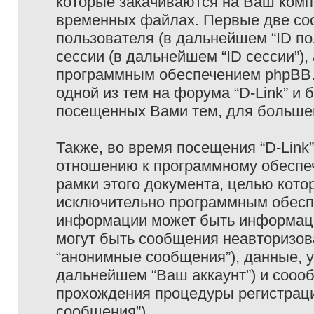
которые закачиваются на Ваш комп
временных файлах. Первые две coo
пользователя (в дальнейшем “ID п
сессии (в дальнейшем “ID сессии”)
программным обеспечением phpBB. 
одной из тем на форума “D-Link” и 
посещенных Вами тем, для большег
Также, во время посещения “D-Link
отношению к программному обеспеч
рамки этого документа, целью кото
исключительно программным обесп
информации может быть информаци
могут быть сообщения неавторизо
“анонимные сообщения”), данные, ук
дальнейшем “Ваш аккаунт”) и сооо
прохождения процедуры регистраци
сообщения”).