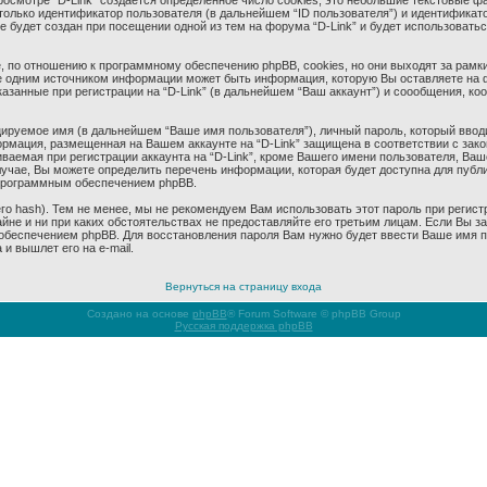
смотре “D-Link” создается определенное число cookies, это небольшие текстовые ф
олько идентификатор пользователя (в дальнейшем “ID пользователя”) и идентификато
будет создан при посещении одной из тем на форума “D-Link” и будет использовать
 по отношению к программному обеспечению phpBB, cookies, но они выходят за рамки
 одним источником информации может быть информация, которую Вы оставляете на 
азанные при регистрации на “D-Link” (в дальнейшем “Ваш аккаунт”) и соообщения, к
ируемое имя (в дальнейшем “Ваше имя пользователя”), личный пароль, который ввод
формация, размещенная на Вашем аккаунте на “D-Link” защищена в соответствии с за
аемая при регистрации аккаунта на “D-Link”, кроме Вашего имени пользователя, Ваше
учае, Вы можете определить перечень информации, которая будет доступна для публич
программным обеспечением phpBB.
 hash). Тем не менее, мы не рекомендуем Вам использовать этот пароль при регистр
тайне и ни при каких обстоятельствах не предоставляйте его третьим лицам. Если Вы 
беспечением phpBB. Для восстановления пароля Вам нужно будет ввести Ваше имя пол
и вышлет его на e-mail.
Вернуться на страницу входа
Создано на основе
phpBB
® Forum Software © phpBB Group
Русская поддержка phpBB