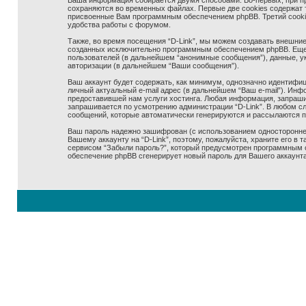
Ваша информация собирается двумя способами. Во-первых, при про
сохраняются во временных файлах. Первые две cookies содержат т
присвоенные Вам программным обеспечением phpBB. Третий cookie 
удобства работы с форумом.
Также, во время посещения “D-Link”, мы можем создавать внешние,
созданных исключительно программным обеспечением phpBB. Еще
пользователей (в дальнейшем “анонимные сообщения”), данные, ук
авторизации (в дальнейшем “Ваши сообщения”).
Ваш аккаунт будет содержать, как минимум, однозначно идентифиц
личный актуальный e-mail адрес (в дальнейшем “Ваш e-mail”). Ин
предоставившей нам услуги хостинга. Любая информация, запрашив
запрашивается по усмотрению администрации “D-Link”. В любом сл
сообщений, которые автоматически генерируются и рассылаются 
Ваш пароль надежно зашифрован (с использованием одностороннего
Вашему аккаунту на “D-Link”, поэтому, пожалуйста, храните его в 
сервисом “Забыли пароль?”, который предусмотрен программным о
обеспечение phpBB сгенерирует новый пароль для Вашего аккаунта 