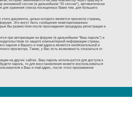
айлы, которые закачиваются на Ваш компьютер через браузер и
р анонимной сессии (в дальнейшем “ID сессии”), автоматически
ся для хранения списка посещенных Вами тем, для большего
 этого документа, целью которого является просмотр страниц,
форуме. Это могут быть сообщения неавторизованных
оорые Вы разместили после прохождения процедуры регистрации и
ится при авторизации на форуме (в дальнейшем “Ваш пароль”) и
конодательством по защите компьютерной информации страны,
го пароля и Вашего e-mail адреса является необязательной и
ного просмотра. Также, у Вас есть возможность отказаться от
ации на других сайтах. Ваш пароль используется для доступа к
забудете пароль, то для восстановления можете воспользоваться
ьзователя и Ваш e-mail адрес, после этого программное