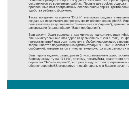
Ваша информация собирается двумя способами. Во-первых, при про
сохраняются во временных файлах. Первые две cookies содержат т
присвоенные Вам программным обеспечением phpBB. Третий cookie 
удобства работы с форумом.
Также, во время посещения “D-Link”, мы можем создавать внешние,
созданных исключительно программным обеспечением phpBB. Еще
пользователей (в дальнейшем “анонимные сообщения”), данные, ук
авторизации (в дальнейшем “Ваши сообщения”).
Ваш аккаунт будет содержать, как минимум, однозначно идентифиц
личный актуальный e-mail адрес (в дальнейшем “Ваш e-mail”). Ин
предоставившей нам услуги хостинга. Любая информация, запрашив
запрашивается по усмотрению администрации “D-Link”. В любом сл
сообщений, которые автоматически генерируются и рассылаются 
Ваш пароль надежно зашифрован (с использованием одностороннего
Вашему аккаунту на “D-Link”, поэтому, пожалуйста, храните его в 
сервисом “Забыли пароль?”, который предусмотрен программным о
обеспечение phpBB сгенерирует новый пароль для Вашего аккаунта 