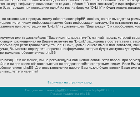
смотре “D-Link” создается определенное число cookies, это небольшие текстовые ф
олько идентификатор пользователя (в дальнейшем “ID пользователя”) и идентификато
будет создан при посещении одной из тем на форума “D-Link” и будет использовать
 по отношению к программному обеспечению phpBB, cookies, но они выходят за рамки
 одним источником информации может быть информация, которую Вы оставляете на 
азанные при регистрации на “D-Link” (в дальнейшем “Ваш аккаунт”) и соообщения, к
ируемое имя (в дальнейшем “Ваше имя пользователя”), личный пароль, который ввод
формация, размещенная на Вашем аккаунте на “D-Link” защищена в соответствии с за
аемая при регистрации аккаунта на “D-Link”, кроме Вашего имени пользователя, Ваше
учае, Вы можете определить перечень информации, которая будет доступна для публич
программным обеспечением phpBB.
 hash). Тем не менее, мы не рекомендуем Вам использовать этот пароль при регистр
тайне и ни при каких обстоятельствах не предоставляйте его третьим лицам. Если Вы 
беспечением phpBB. Для восстановления пароля Вам нужно будет ввести Ваше имя пол
и вышлет его на e-mail.
Вернуться на страницу входа
Создано на основе
phpBB
® Forum Software © phpBB Group
Русская поддержка phpBB