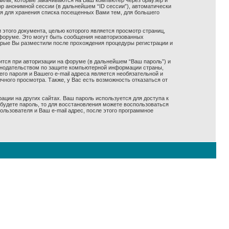
айлы, которые закачиваются на Ваш компьютер через браузер и
р анонимной сессии (в дальнейшем “ID сессии”), автоматически
ся для хранения списка посещенных Вами тем, для большего
 этого документа, целью которого является просмотр страниц,
форуме. Это могут быть сообщения неавторизованных
оорые Вы разместили после прохождения процедуры регистрации и
ится при авторизации на форуме (в дальнейшем “Ваш пароль”) и
конодательством по защите компьютерной информации страны,
го пароля и Вашего e-mail адреса является необязательной и
ного просмотра. Также, у Вас есть возможность отказаться от
ации на других сайтах. Ваш пароль используется для доступа к
забудете пароль, то для восстановления можете воспользоваться
ьзователя и Ваш e-mail адрес, после этого программное