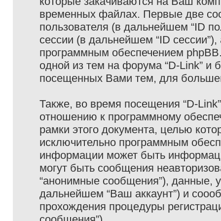
которые закачиваются на Ваш комп
временных файлах. Первые две coo
пользователя (в дальнейшем “ID п
сессии (в дальнейшем “ID сессии”)
программным обеспечением phpBB. 
одной из тем на форума “D-Link” и 
посещенных Вами тем, для большег
Также, во время посещения “D-Link
отношению к программному обеспеч
рамки этого документа, целью кото
исключительно программным обесп
информации может быть информаци
могут быть сообщения неавторизо
“анонимные сообщения”), данные, ук
дальнейшем “Ваш аккаунт”) и сооо
прохождения процедуры регистраци
сообщения”).