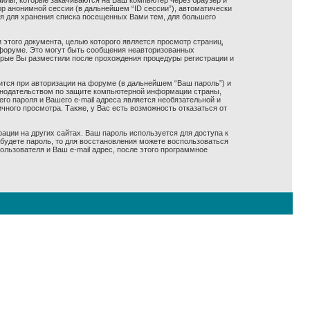
айлы, которые закачиваются на Ваш компьютер через браузер и
р анонимной сессии (в дальнейшем “ID сессии”), автоматически
ся для хранения списка посещенных Вами тем, для большего
 этого документа, целью которого является просмотр страниц,
форуме. Это могут быть сообщения неавторизованных
оорые Вы разместили после прохождения процедуры регистрации и
ится при авторизации на форуме (в дальнейшем “Ваш пароль”) и
конодательством по защите компьютерной информации страны,
го пароля и Вашего e-mail адреса является необязательной и
ного просмотра. Также, у Вас есть возможность отказаться от
ации на других сайтах. Ваш пароль используется для доступа к
забудете пароль, то для восстановления можете воспользоваться
ьзователя и Ваш e-mail адрес, после этого программное