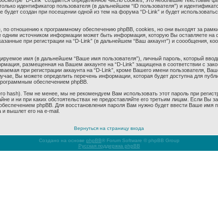
смотре “D-Link” создается определенное число cookies, это небольшие текстовые ф
олько идентификатор пользователя (в дальнейшем “ID пользователя”) и идентификато
будет создан при посещении одной из тем на форума “D-Link” и будет использовать
 по отношению к программному обеспечению phpBB, cookies, но они выходят за рамки
 одним источником информации может быть информация, которую Вы оставляете на 
азанные при регистрации на “D-Link” (в дальнейшем “Ваш аккаунт”) и соообщения, к
ируемое имя (в дальнейшем “Ваше имя пользователя”), личный пароль, который ввод
формация, размещенная на Вашем аккаунте на “D-Link” защищена в соответствии с за
аемая при регистрации аккаунта на “D-Link”, кроме Вашего имени пользователя, Ваше
учае, Вы можете определить перечень информации, которая будет доступна для публич
программным обеспечением phpBB.
 hash). Тем не менее, мы не рекомендуем Вам использовать этот пароль при регистр
тайне и ни при каких обстоятельствах не предоставляйте его третьим лицам. Если Вы 
беспечением phpBB. Для восстановления пароля Вам нужно будет ввести Ваше имя пол
и вышлет его на e-mail.
Вернуться на страницу входа
Создано на основе
phpBB
® Forum Software © phpBB Group
Русская поддержка phpBB