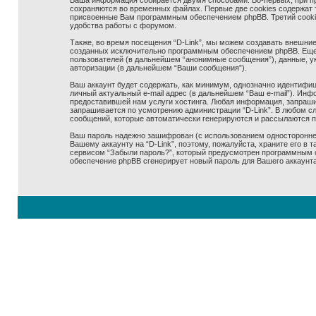
Ваша информация собирается двумя способами. Во-первых, при про
сохраняются во временных файлах. Первые две cookies содержат т
присвоенные Вам программным обеспечением phpBB. Третий cookie 
удобства работы с форумом.
Также, во время посещения “D-Link”, мы можем создавать внешние,
созданных исключительно программным обеспечением phpBB. Еще
пользователей (в дальнейшем “анонимные сообщения”), данные, ук
авторизации (в дальнейшем “Ваши сообщения”).
Ваш аккаунт будет содержать, как минимум, однозначно идентифиц
личный актуальный e-mail адрес (в дальнейшем “Ваш e-mail”). Ин
предоставившей нам услуги хостинга. Любая информация, запрашив
запрашивается по усмотрению администрации “D-Link”. В любом сл
сообщений, которые автоматически генерируются и рассылаются 
Ваш пароль надежно зашифрован (с использованием одностороннего
Вашему аккаунту на “D-Link”, поэтому, пожалуйста, храните его в 
сервисом “Забыли пароль?”, который предусмотрен программным о
обеспечение phpBB сгенерирует новый пароль для Вашего аккаунта 