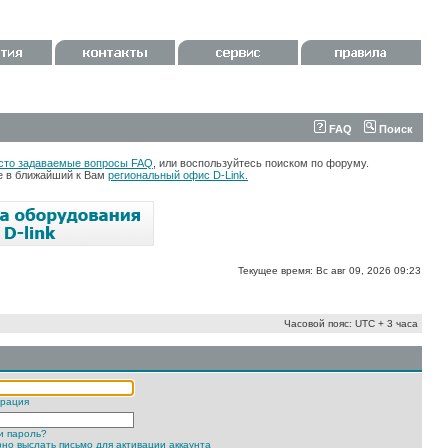
FAQ
Поиск
сто задаваемые вопросы FAQ
, или воспользуйтесь поиском по форуму.
те в ближайший к Вам
региональный офис D-Link.
Текущее время: Вс авг 09, 2026 09:23
Часовой пояс: UTC + 3 часа
трация
и пароль?
но выслать письмо для активации аккаунта