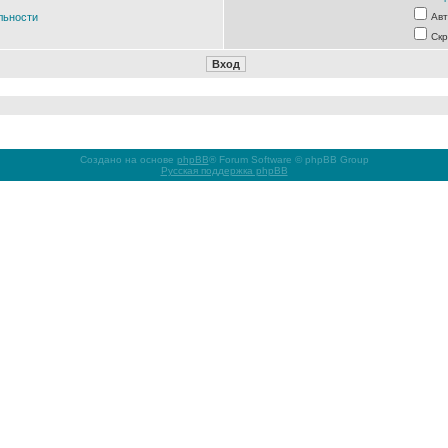
льности
Авт
Скр
Создано на основе
phpBB
® Forum Software © phpBB Group
Русская поддержка phpBB