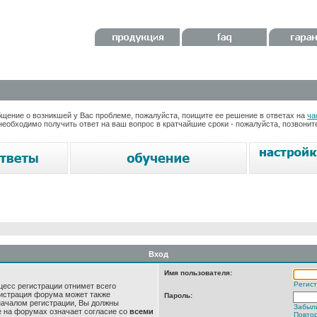
ение о возникшей у Вас проблеме, пожалуйста, поищите ее решение в ответах на
ча
необходимо получить ответ на ваш вопрос в кратчайшие сроки - пожалуйста, позвони
Вход
Имя пользователя:
Регис
цесс регистрации отнимет всего
нистрация форума может также
Пароль:
началом регистрации, Вы должны
Забыл
е на форумах означает согласие со
всеми
Повтор