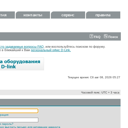
FAQ
Поиск
сто задаваемые вопросы FAQ
, или воспользуйтесь поиском по форуму.
те в ближайший к Вам
региональный офис D-Link.
Текущее время: Сб авг 08, 2026 05:27
Часовой пояс: UTC + 3 часа
трация
и пароль?
но выслать письмо для активации аккаунта