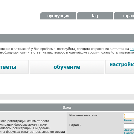
ение о возникшей у Вас проблеме, пожалуйста, поищите ее решение в ответах на
ча
необходимо получить ответ на ваш вопрос в кратчайшие сроки - пожалуйста, позвони
Вход
Имя пользователя:
Регис
цесс регистрации отнимет всего
нистрация форума может также
Пароль:
началом регистрации, Вы должны
Забыл
е на форумах означает согласие со
всеми
Повтор