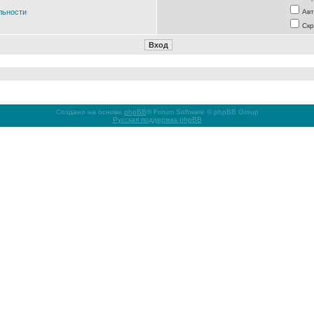
льности
Авт
Скр
Создано на основе
phpBB
® Forum Software © phpBB Group
Русская поддержка phpBB