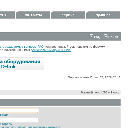
FAQ
Поиск
сто задаваемые вопросы FAQ
, или воспользуйтесь поиском по форуму.
те в ближайший к Вам
региональный офис D-Link.
Текущее время: Пт авг 07, 2026 02:43
Часовой пояс: UTC + 3 часа
трация
и пароль?
но выслать письмо для активации аккаунта