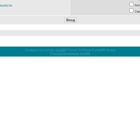
льности
Авт
Скр
Создано на основе
phpBB
® Forum Software © phpBB Group
Русская поддержка phpBB