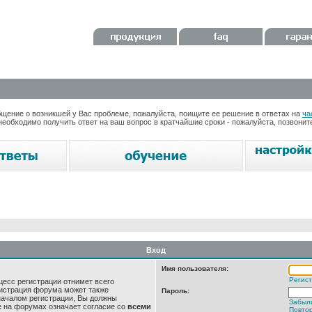
ение о возникшей у Вас проблеме, пожалуйста, поищите ее решение в ответах на
ча
необходимо получить ответ на ваш вопрос в кратчайшие сроки - пожалуйста, позвони
Вход
Имя пользователя:
Регис
цесс регистрации отнимет всего
нистрация форума может также
Пароль:
началом регистрации, Вы должны
Забыл
е на форумах означает согласие со
всеми
Повтор