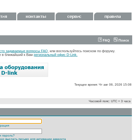
FAQ
Поиск
сто задаваемые вопросы FAQ
, или воспользуйтесь поиском по форуму.
те в ближайший к Вам
региональный офис D-Link.
Текущее время: Чт авг 06, 2026 15:08
Часовой пояс: UTC + 3 часа
трация
и пароль?
но выслать письмо для активации аккаунта