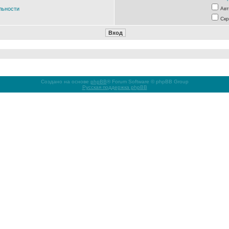
льности
Авт
Скр
Создано на основе
phpBB
® Forum Software © phpBB Group
Русская поддержка phpBB