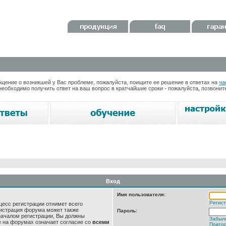
ение о возникшей у Вас проблеме, пожалуйста, поищите ее решение в ответах на
ча
необходимо получить ответ на ваш вопрос в кратчайшие сроки - пожалуйста, позвони
Вход
Имя пользователя:
Регис
цесс регистрации отнимет всего
нистрация форума может также
Пароль:
началом регистрации, Вы должны
Забыл
е на форумах означает согласие со
всеми
Повтор