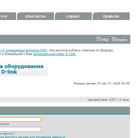
FAQ
Поиск
сто задаваемые вопросы FAQ
, или воспользуйтесь поиском по форуму.
те в ближайший к Вам
региональный офис D-Link.
Текущее время: Пт авг 07, 2026 02:06
Часовой пояс: UTC + 3 часа
трация
и пароль?
но выслать письмо для активации аккаунта