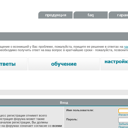
ение о возникшей у Вас проблеме, пожалуйста, поищите ее решение в ответах на
ча
необходимо получить ответ на ваш вопрос в кратчайшие сроки - пожалуйста, позвони
Вход
Имя пользователя:
Регис
цесс регистрации отнимет всего
нистрация форума может также
Пароль:
началом регистрации, Вы должны
Забыл
е на форумах означает согласие со
всеми
Повтор