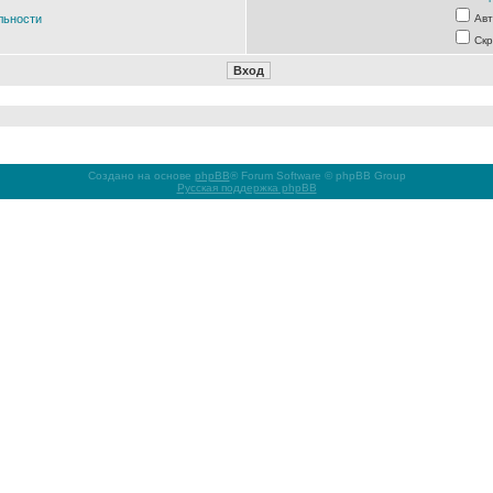
льности
Авт
Скр
Создано на основе
phpBB
® Forum Software © phpBB Group
Русская поддержка phpBB