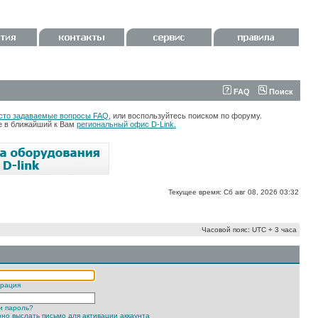
FAQ
Поиск
сто задаваемые вопросы FAQ
, или воспользуйтесь поиском по форуму.
те в ближайший к Вам
региональный офис D-Link.
Текущее время: Сб авг 08, 2026 03:32
Часовой пояс: UTC + 3 часа
трация
и пароль?
но выслать письмо для активации аккаунта