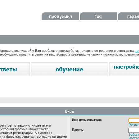
ение о возникшей у Вас проблеме, пожалуйста, поищите ее решение в ответах на
ча
необходимо получить ответ на ваш вопрос в кратчайшие сроки - пожалуйста, позвони
Вход
Имя пользователя:
Регис
цесс регистрации отнимет всего
нистрация форума может также
Пароль:
началом регистрации, Вы должны
Забыл
е на форумах означает согласие со
всеми
Повтор