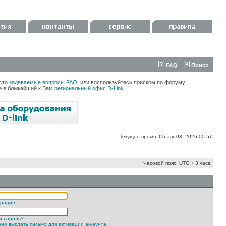
FAQ
Поиск
сто задаваемые вопросы FAQ
, или воспользуйтесь поиском по форуму.
те в ближайший к Вам
региональный офис D-Link.
Текущее время: Сб авг 08, 2026 00:57
Часовой пояс: UTC + 3 часа
трация
и пароль?
но выслать письмо для активации аккаунта