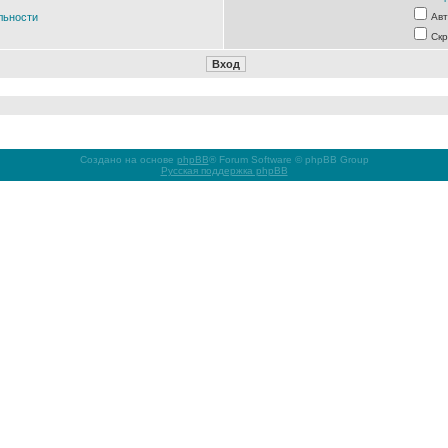
льности
Авт
Скр
Создано на основе
phpBB
® Forum Software © phpBB Group
Русская поддержка phpBB