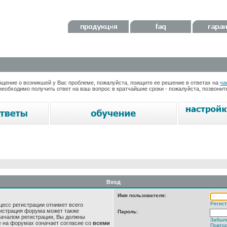
ение о возникшей у Вас проблеме, пожалуйста, поищите ее решение в ответах на
ча
необходимо получить ответ на ваш вопрос в кратчайшие сроки - пожалуйста, позвони
Вход
Имя пользователя:
Регис
цесс регистрации отнимет всего
нистрация форума может также
Пароль:
началом регистрации, Вы должны
Забыл
е на форумах означает согласие со
всеми
Повтор