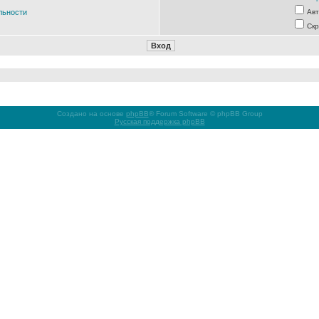
льности
Авт
Скр
Создано на основе
phpBB
® Forum Software © phpBB Group
Русская поддержка phpBB