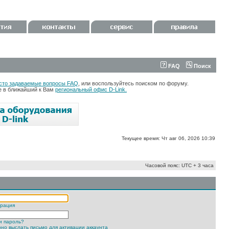
FAQ
Поиск
сто задаваемые вопросы FAQ
, или воспользуйтесь поиском по форуму.
те в ближайший к Вам
региональный офис D-Link.
Текущее время: Чт авг 06, 2026 10:39
Часовой пояс: UTC + 3 часа
трация
и пароль?
но выслать письмо для активации аккаунта