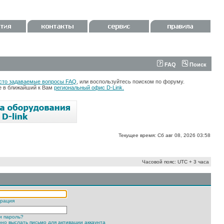
FAQ
Поиск
сто задаваемые вопросы FAQ
, или воспользуйтесь поиском по форуму.
те в ближайший к Вам
региональный офис D-Link.
Текущее время: Сб авг 08, 2026 03:58
Часовой пояс: UTC + 3 часа
трация
и пароль?
но выслать письмо для активации аккаунта