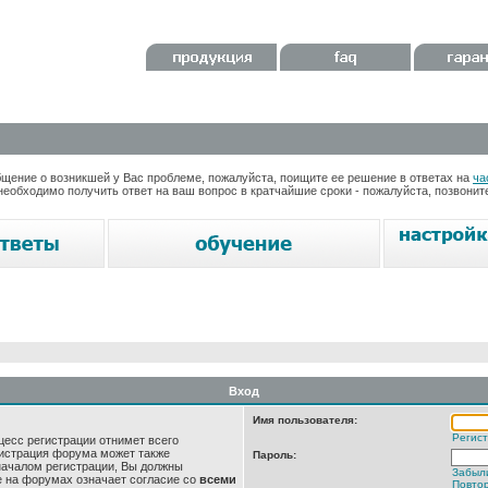
ение о возникшей у Вас проблеме, пожалуйста, поищите ее решение в ответах на
ча
необходимо получить ответ на ваш вопрос в кратчайшие сроки - пожалуйста, позвони
Вход
Имя пользователя:
Регис
цесс регистрации отнимет всего
нистрация форума может также
Пароль:
началом регистрации, Вы должны
Забыл
е на форумах означает согласие со
всеми
Повтор