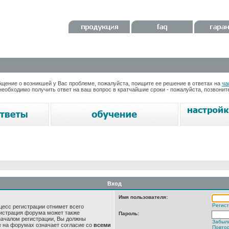
ение о возникшей у Вас проблеме, пожалуйста, поищите ее решение в ответах на
ча
необходимо получить ответ на ваш вопрос в кратчайшие сроки - пожалуйста, позвони
Вход
Имя пользователя:
Регис
цесс регистрации отнимет всего
нистрация форума может также
Пароль:
началом регистрации, Вы должны
Забыл
е на форумах означает согласие со
всеми
Повтор