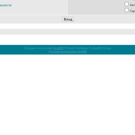
льности
Авт
Скр
Создано на основе
phpBB
® Forum Software © phpBB Group
Русская поддержка phpBB