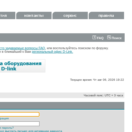
FAQ
Поиск
сто задаваемые вопросы FAQ
, или воспользуйтесь поиском по форуму.
те в ближайший к Вам
региональный офис D-Link.
Текущее время: Чт авг 06, 2026 19:22
Часовой пояс: UTC + 3 часа
трация
и пароль?
но выслать письмо для активации аккаунта