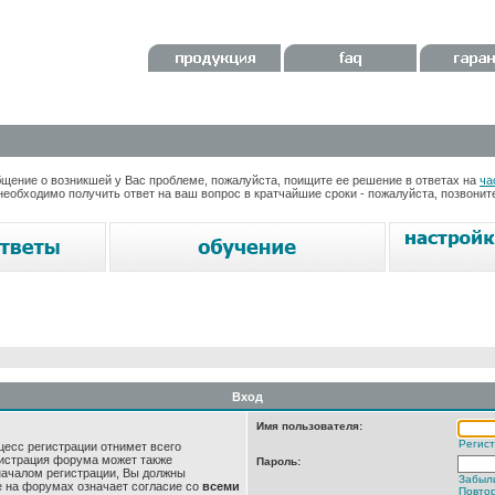
ение о возникшей у Вас проблеме, пожалуйста, поищите ее решение в ответах на
ча
необходимо получить ответ на ваш вопрос в кратчайшие сроки - пожалуйста, позвони
Вход
Имя пользователя:
Регис
цесс регистрации отнимет всего
нистрация форума может также
Пароль:
началом регистрации, Вы должны
Забыл
е на форумах означает согласие со
всеми
Повтор