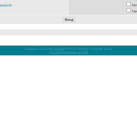
льности
Авт
Скр
Создано на основе
phpBB
® Forum Software © phpBB Group
Русская поддержка phpBB