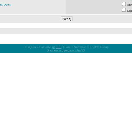
льности
Авт
Скр
Создано на основе
phpBB
® Forum Software © phpBB Group
Русская поддержка phpBB