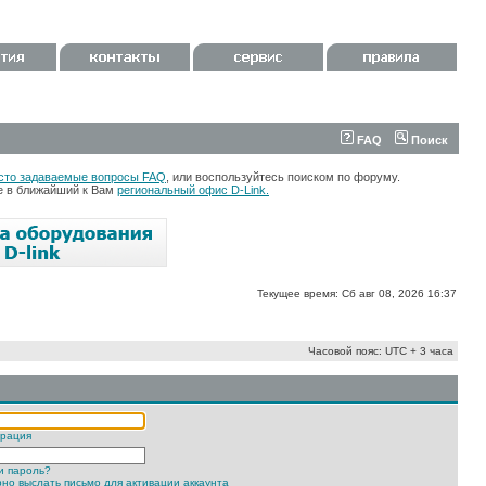
FAQ
Поиск
сто задаваемые вопросы FAQ
, или воспользуйтесь поиском по форуму.
те в ближайший к Вам
региональный офис D-Link.
Текущее время: Сб авг 08, 2026 16:37
Часовой пояс: UTC + 3 часа
трация
и пароль?
но выслать письмо для активации аккаунта