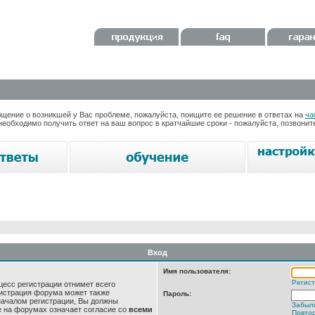
ение о возникшей у Вас проблеме, пожалуйста, поищите ее решение в ответах на
ча
необходимо получить ответ на ваш вопрос в кратчайшие сроки - пожалуйста, позвони
Вход
Имя пользователя:
Регис
цесс регистрации отнимет всего
нистрация форума может также
Пароль:
началом регистрации, Вы должны
Забыл
е на форумах означает согласие со
всеми
Повтор