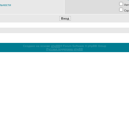
льности
Авт
Скр
Создано на основе
phpBB
® Forum Software © phpBB Group
Русская поддержка phpBB