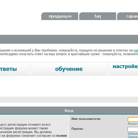
ение о возникшей у Вас проблеме, пожалуйста, поищите ее решение в ответах на
ча
необходимо получить ответ на ваш вопрос в кратчайшие сроки - пожалуйста, позвони
Вход
Имя пользователя:
Регис
цесс регистрации отнимет всего
нистрация форума может также
Пароль:
началом регистрации, Вы должны
Забыл
е на форумах означает согласие со
всеми
Повтор