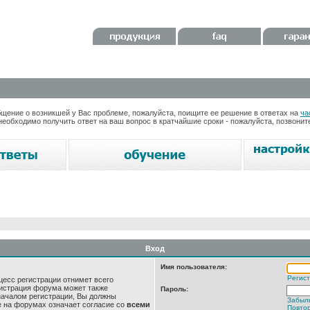
ение о возникшей у Вас проблеме, пожалуйста, поищите ее решение в ответах на
ча
необходимо получить ответ на ваш вопрос в кратчайшие сроки - пожалуйста, позвони
Вход
Имя пользователя:
Регис
цесс регистрации отнимет всего
нистрация форума может также
Пароль:
началом регистрации, Вы должны
Забыл
е на форумах означает согласие со
всеми
Повтор