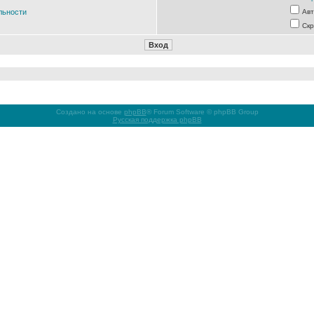
льности
Авт
Скр
Создано на основе
phpBB
® Forum Software © phpBB Group
Русская поддержка phpBB