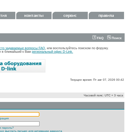
FAQ
Поиск
сто задаваемые вопросы FAQ
, или воспользуйтесь поиском по форуму.
те в ближайший к Вам
региональный офис D-Link.
Текущее время: Пт авг 07, 2026 00:42
Часовой пояс: UTC + 3 часа
трация
и пароль?
но выслать письмо для активации аккаунта