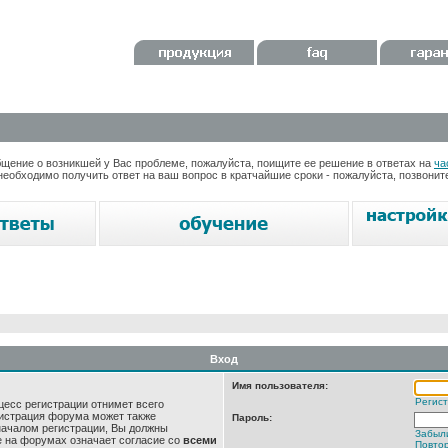
ение о возникшей у Вас проблеме, пожалуйста, поищите ее решение в ответах на
ча
необходимо получить ответ на ваш вопрос в кратчайшие сроки - пожалуйста, позвони
Вход
Имя пользователя:
Регис
цесс регистрации отнимет всего
нистрация форума может также
Пароль:
началом регистрации, Вы должны
Забыл
е на форумах означает согласие со
всеми
Повтор