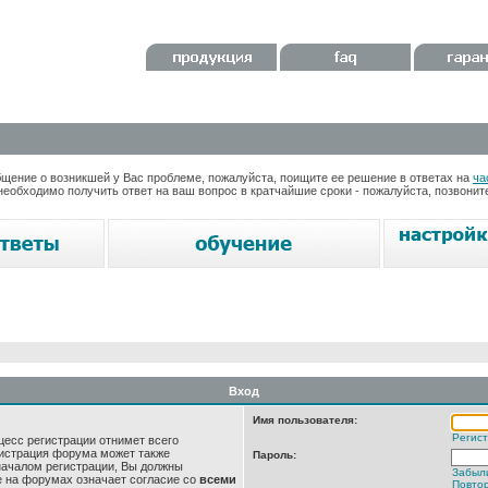
ение о возникшей у Вас проблеме, пожалуйста, поищите ее решение в ответах на
ча
необходимо получить ответ на ваш вопрос в кратчайшие сроки - пожалуйста, позвони
Вход
Имя пользователя:
Регис
цесс регистрации отнимет всего
нистрация форума может также
Пароль:
началом регистрации, Вы должны
Забыл
е на форумах означает согласие со
всеми
Повтор