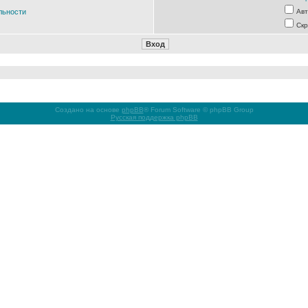
льности
Авт
Скр
Создано на основе
phpBB
® Forum Software © phpBB Group
Русская поддержка phpBB